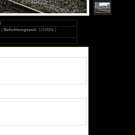
4
 |
Belichtungszeit:
1/1000s |