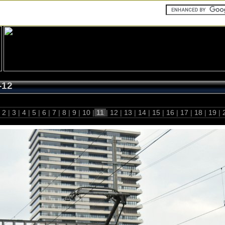
-12
2
|
3
|
4
|
5
|
6
|
7
|
8
|
9
|
10
|
11
|
12
|
13
|
14
|
15
|
16
|
17
|
18
|
19
|