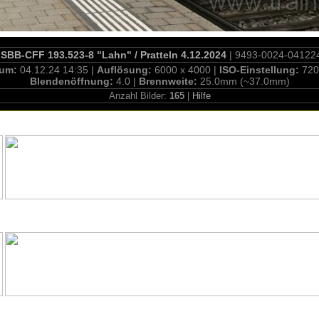
SBB-CFF 193.523-8 "Lahn" / Pratteln 4.12.2024
| 9493-0024-04122
tum:
04.12.24 14:35 |
Auflösung:
6000 x 4000 |
ISO-Einstellung:
720
Blendenöffnung:
4.0 |
Brennweite:
25.0mm (~37.0mm)
Anzahl Bilder:
165
|
Hilfe