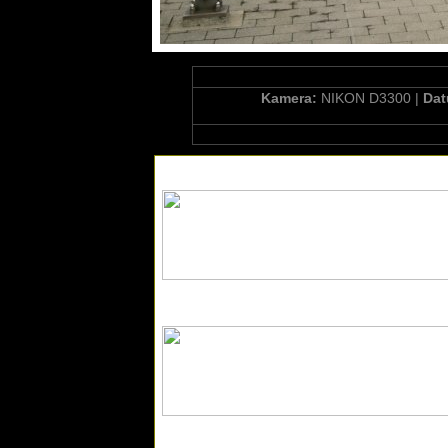
Kamera:
NIKON D3300 |
Da