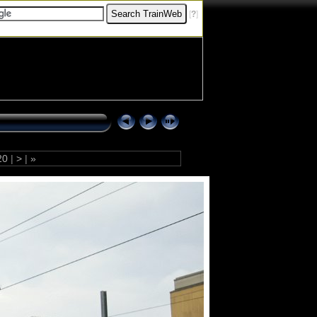
[
?
]
20
|
>
|
»