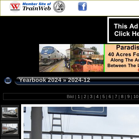
Yearbook 2024
»
2024-12
Bild |
1
|
2
|
3
|
4
|
5
|
6
|
7
|
8
|
9
|
1