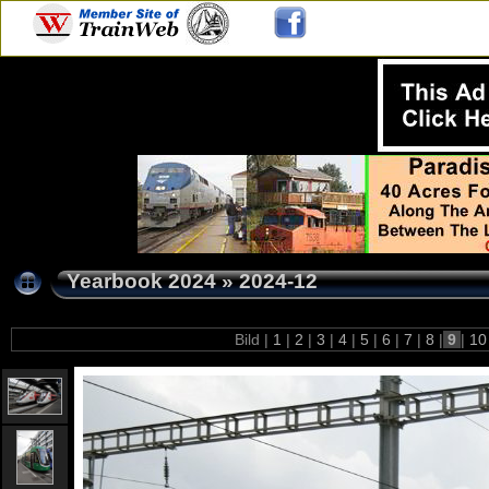
Yearbook 2024
»
2024-12
Bild |
1
|
2
|
3
|
4
|
5
|
6
|
7
|
8
|
9
|
1