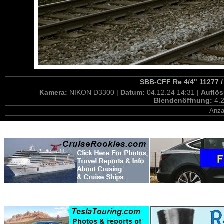
SBB-CFF Re 4/4" 11277 / 
Kamera:
NIKON D3300 |
Datum:
04.12.24 14:31 |
Auflö
Blendenöffnung:
4.2
Anza