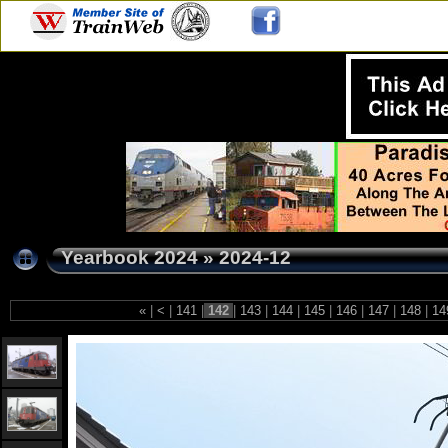
Yearbook 2024
»
2024-12
«
|
<
|
141
|
142
|
143
|
144
|
145
|
146
|
147
|
148
|
14