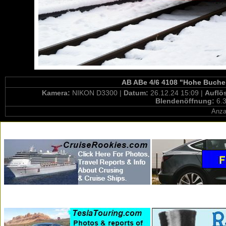
AB ABe 4/6 4108 "Hohe Buche"
Kamera:
NIKON D3300 |
Datum:
26.12.24 15:09 |
Auflö
Blendenöffnung:
6.3
Anza