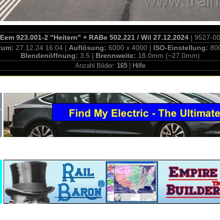
em 923.001-2 "Heitern" + RABe 502.221 / Wil 27.12.2024
| 9527-0
tum:
27.12.24 16:04 |
Auflösung:
6000 x 4000 |
ISO-Einstellung:
80
Blendenöffnung:
3.5 |
Brennweite:
18.0mm (~27.0mm)
Anzahl Bilder:
165
|
Hilfe