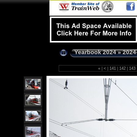
Yearbook 2024
»
2024
«
|
<
|
141
|
142
|
143