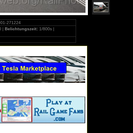
001-271224
0 |
Belichtungszeit:
1/800s |