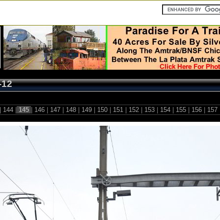
-12
|
144
|
145
|
146
|
147
|
148
|
149
|
150
|
151
|
152
|
153
|
154
|
155
|
156
|
157