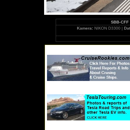
SBB-CFF E
Kamera:
NIKON D3300 |
Da