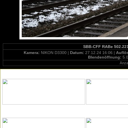
SBB-CFF RABe 502.221 
Kamera:
NIKON D3300 |
Datum:
27.12.24 16:06 |
Auflö
Blendenöffnung:
5.0
Anza