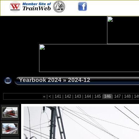
Yearbook 2024
»
2024-12
«
|
<
|
141
|
142
|
143
|
144
|
145
|
146
|
147
|
148
|
14