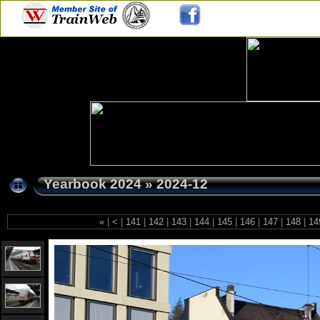
Yearbook 2024
»
2024-12
«
|
<
|
141
|
142
|
143
|
144
|
145
|
146
|
147
|
148
|
14