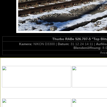
Thurbo RABe 526.707-5 "Top Blitz
Kamera:
NIKON D3300 |
Datum:
31.12.24 14:11 |
Auflö
Blendenöffnung:
8.0
Anza