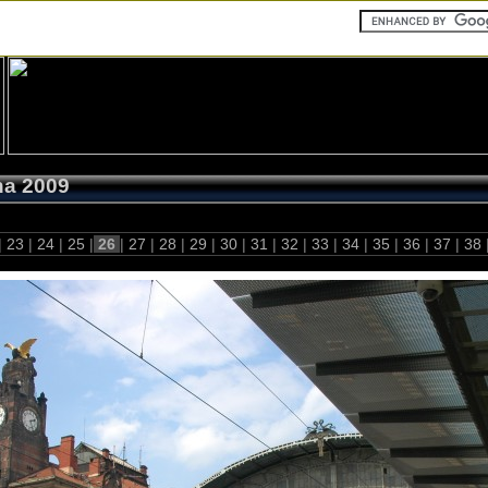
ha 2009
|
23
|
24
|
25
|
26
|
27
|
28
|
29
|
30
|
31
|
32
|
33
|
34
|
35
|
36
|
37
|
38