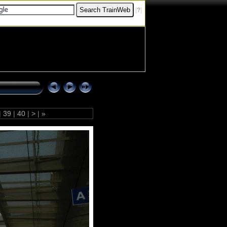
[
?
]
|
39
|
40
|
>
|
»