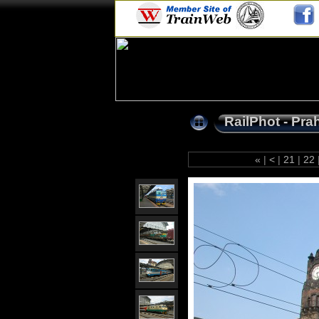
RailPhot - Pra
«
|
<
|
21
|
22