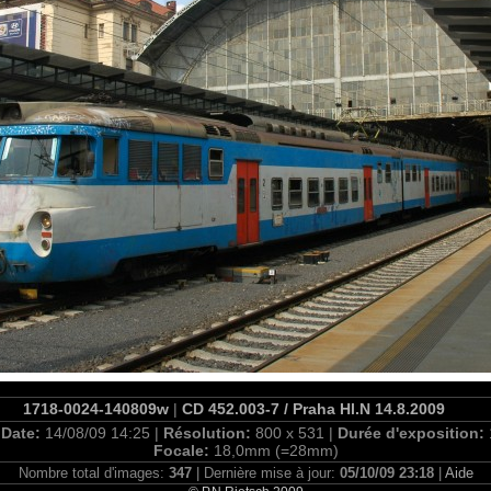
1718-0024-140809w
|
CD 452.003-7 / Praha Hl.N 14.8.2009
|
Date:
14/08/09 14:25 |
Résolution:
800 x 531 |
Durée d'exposition:
Focale:
18,0mm (=28mm)
Nombre total d'images:
347
| Dernière mise à jour:
05/10/09 23:18
|
Aide