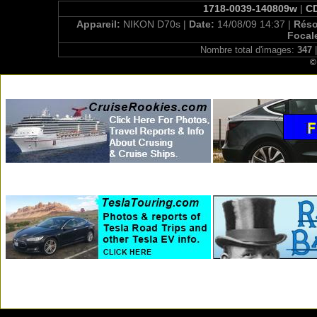
1718-0039-140809w
|
CD
Appareil:
NIKON D70s |
Date:
14/08/09 14:37 |
Réso
Focal
Nombre total d'images:
347
|
©