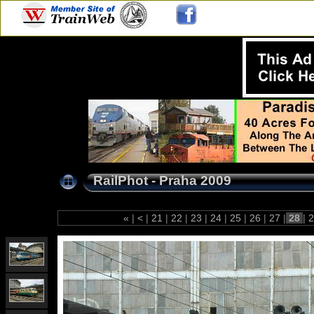
RailPhot - Praha 2009
«
|
<
|
21
|
22
|
23
|
24
|
25
|
26
|
27
|
28
|
2