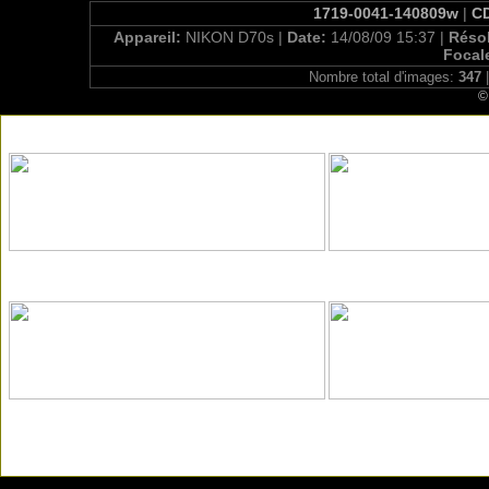
1719-0041-140809w
|
CD
Appareil:
NIKON D70s |
Date:
14/08/09 15:37 |
Réso
Focal
Nombre total d'images:
347
|
©