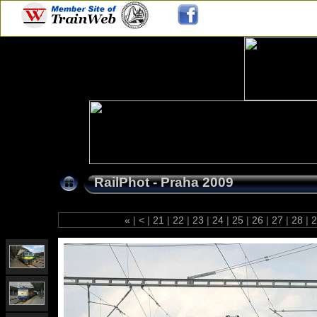
RailPhot - Praha 2009
«
|
<
|
21
|
22
|
23
|
24
|
25
|
26
|
27
|
28
|
2