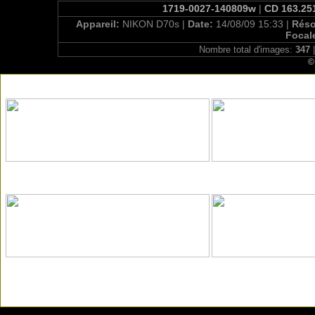
1719-0027-140809w
|
CD 163.251
Appareil:
NIKON D70s |
Date:
14/08/09 15:33 |
Réso
Focal
Nombre total d'images:
347
|
©