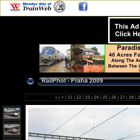
RailPhot - Praha 2009
«
|
<
|
21
|
22
|
23
|
24
|
25
|
26
|
27
|
28
|
2