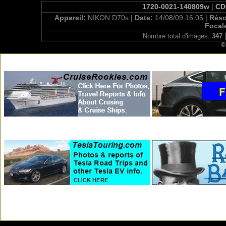
1720-0021-140809w
|
CDC
Appareil:
NIKON D70s |
Date:
14/08/09 16:05 |
Réso
Focal
Nombre total d'images:
347
|
©