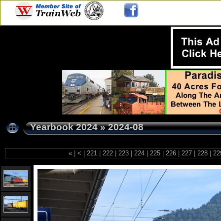
Yearbook 2024
»
2024-08
«
|
<
|
221
|
222
|
223
|
224
|
225
|
226
|
227
|
228
|
22