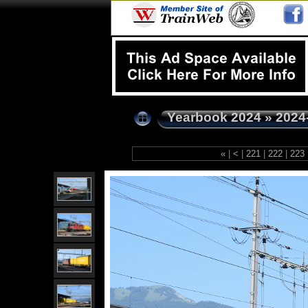
Yearbook 2024
»
2024
«
|
<
|
221
|
222
|
223