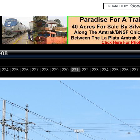
-08
|
224
|
225
|
226
|
227
|
228
|
229
|
230
|
231
|
232
|
233
|
234
|
235
|
236
|
237