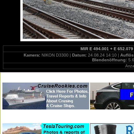
MIR E 494.001 + E 652.079
Kamera:
NIKON D3300 |
Datum:
24.08.24 14:10 |
Auflö
Blendenöffnung:
5.6
Anza