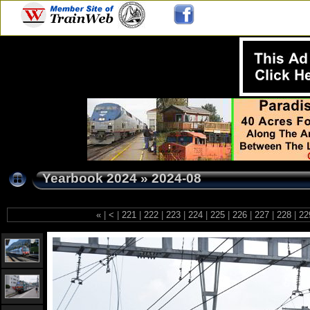
Yearbook 2024
»
2024-08
«
|
<
|
221
|
222
|
223
|
224
|
225
|
226
|
227
|
228
|
22