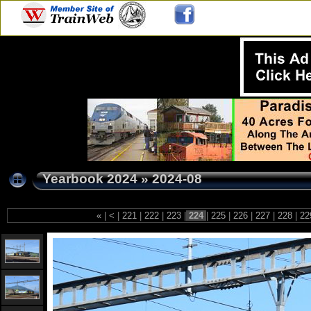
Yearbook 2024
»
2024-08
«
|
<
|
221
|
222
|
223
|
224
|
225
|
226
|
227
|
228
|
22