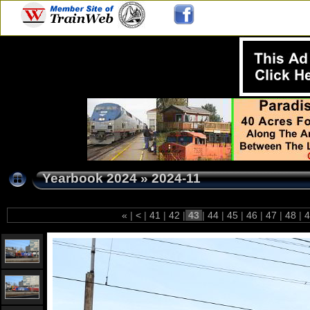
Yearbook 2024
»
2024-11
«
|
<
|
41
|
42
|
43
|
44
|
45
|
46
|
47
|
48
|
4