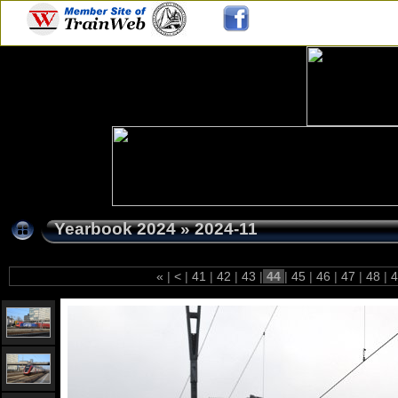
Yearbook 2024
»
2024-11
«
|
<
|
41
|
42
|
43
|
44
|
45
|
46
|
47
|
48
|
4