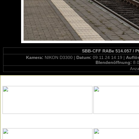
SBB-CFF RABe 514.057 / Pf
Kamera:
NIKON D3300 |
Datum:
09.11.24 14:19 |
Auflö
Blendenöffnung:
8.0
Anza