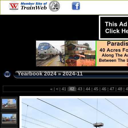
Yearbook 2024
»
2024-11
«
|
<
|
41
|
42
|
43
|
44
|
45
|
46
|
47
|
48
|
4