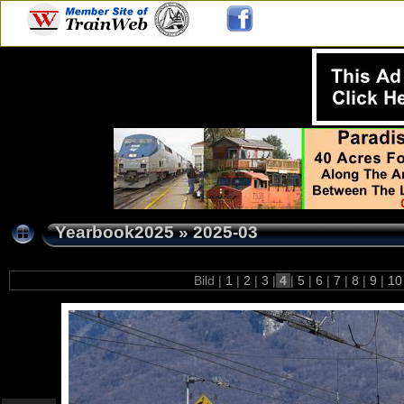
Yearbook2025
»
2025-03
Bild |
1
|
2
|
3
|
4
|
5
|
6
|
7
|
8
|
9
|
1