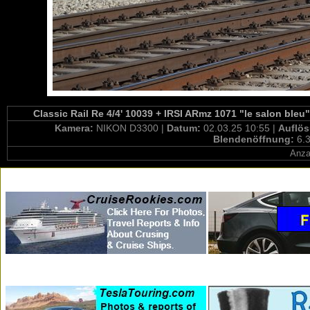
Classic Rail Re 4/4' 10039 + IRSI ARmz 1071 "le salon bleu
Kamera:
NIKON D3300 |
Datum:
02.03.25 10:55 |
Auflö
Blendenöffnung:
6.3
Anza