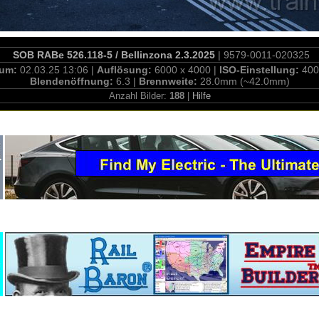
SOB RABe 526.118-5 / Bellinzona 2.3.2025
| 9579-0011-020325
tum:
02.03.25 13:06 |
Auflösung:
6000 x 4000 |
ISO-Einstellung:
400
Blendenöffnung:
6.3 |
Brennweite:
28.0mm (~42.0mm)
Anzahl Bilder:
188
|
Hilfe