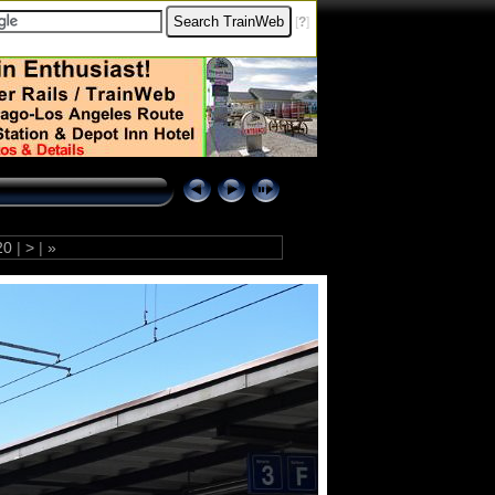
[
?
]
20
|
>
|
»