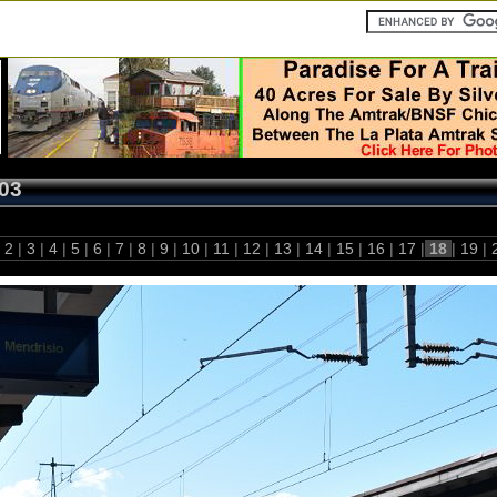
03
2
|
3
|
4
|
5
|
6
|
7
|
8
|
9
|
10
|
11
|
12
|
13
|
14
|
15
|
16
|
17
|
18
|
19
|