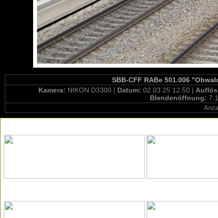
SBB-CFF RABe 501.006 "Obwalde
Kamera:
NIKON D3300 |
Datum:
02.03.25 12:50 |
Auflö
Blendenöffnung:
7.1
Anza