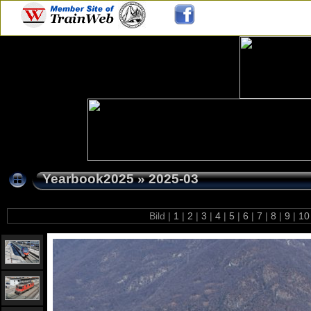
Yearbook2025
»
2025-03
Bild |
1
|
2
|
3
|
4
|
5
|
6
|
7
|
8
|
9
|
1