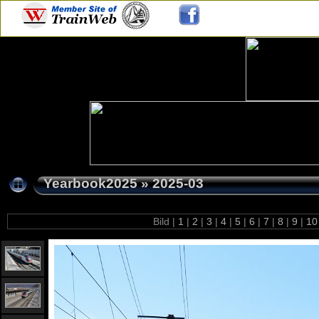
Yearbook2025
»
2025-03
Bild |
1
|
2
|
3
|
4
|
5
|
6
|
7
|
8
|
9
|
1