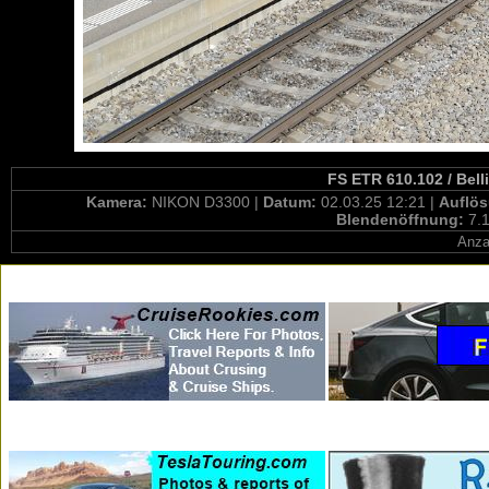
FS ETR 610.102 / Bell
Kamera:
NIKON D3300 |
Datum:
02.03.25 12:21 |
Auflö
Blendenöffnung:
7.1
Anza