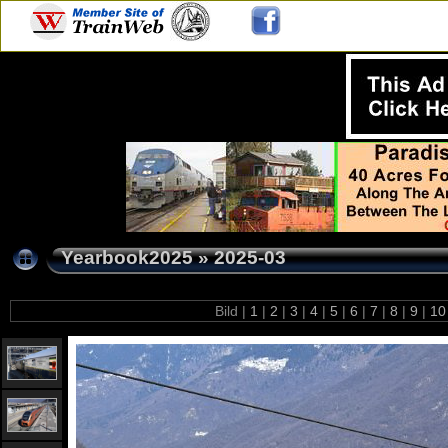
Yearbook2025
»
2025-03
Bild |
1
|
2
|
3
|
4
|
5
|
6
|
7
|
8
|
9
|
1