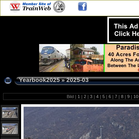
Yearbook2025
»
2025-03
Bild |
1
|
2
|
3
|
4
|
5
|
6
|
7
|
8
|
9
|
1