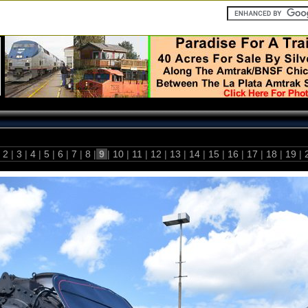
2
|
3
|
4
|
5
|
6
|
7
|
8
|
9
|
10
|
11
|
12
|
13
|
14
|
15
|
16
|
17
|
18
|
19
|