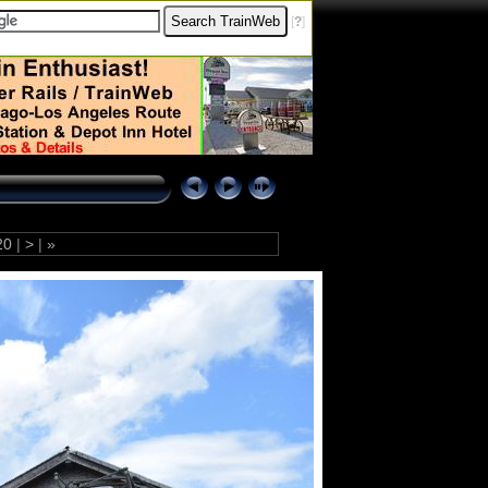
[
?
]
20
|
>
|
»