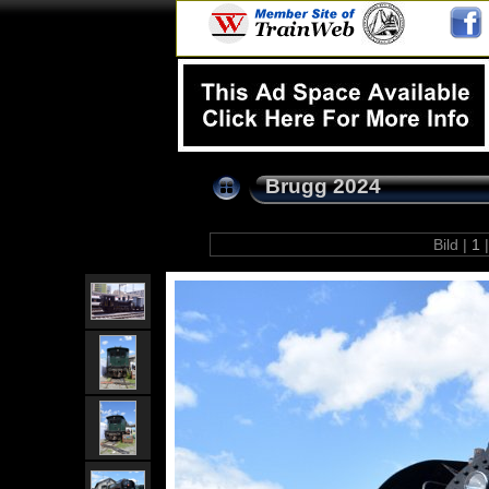
Brugg 2024
Bild |
1
|