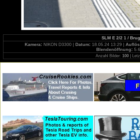
SLM E 2/2 1 / Bru
Kamera:
NIKON D3300 |
Datum:
18.05.24 13:29 |
Auflö
Blendenöffnung:
5.6
Anzahl Bilder:
100
| Letz