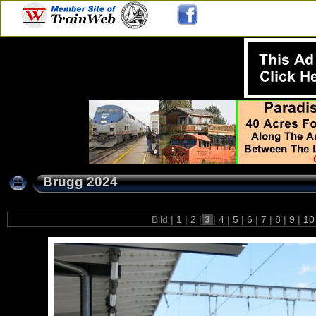
Brugg 2024
Bild |
1
|
2
|
3
|
4
|
5
|
6
|
7
|
8
|
9
|
1