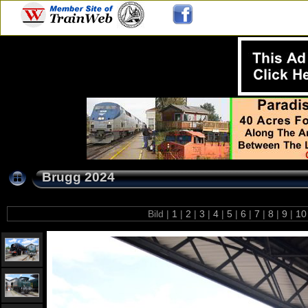
Brugg 2024
Bild |
1
|
2
|
3
|
4
|
5
|
6
|
7
|
8
|
9
|
1