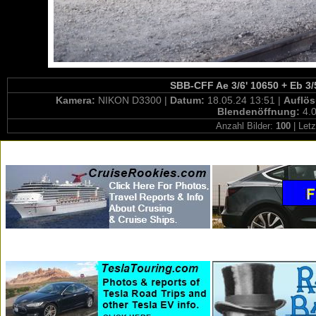
SBB-CFF Ae 3/6' 10650 + Eb 3/
Kamera:
NIKON D3300 |
Datum:
18.05.24 13:51 |
Auflö
Blendenöffnung:
4.0
Anzahl Bilder:
100
| Letz