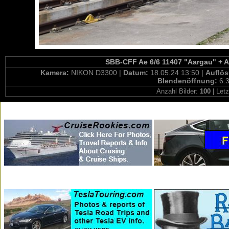
SBB-CFF Ae 6/6 11407 "Aargau" + Ae
Kamera:
NIKON D3300 |
Datum:
18.05.24 13:50 |
Auflö
Blendenöffnung:
6.3
Anzahl Bilder:
100
| Letz