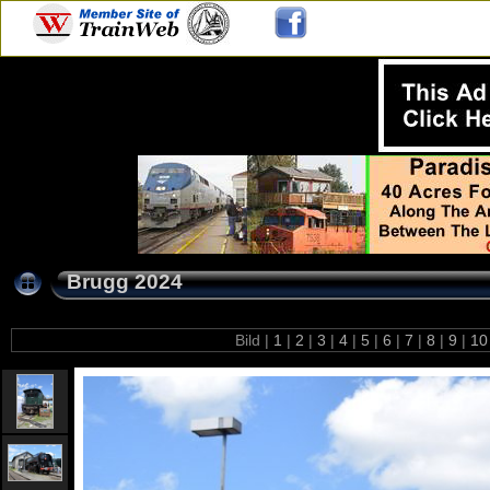
Brugg 2024
Bild |
1
|
2
|
3
|
4
|
5
|
6
|
7
|
8
|
9
|
1