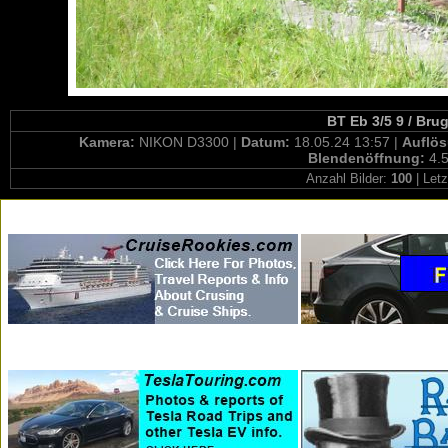
BT Eb 3/5 9 / Bru
Kamera:
NIKON D3300 |
Datum:
18.05.24 13:57 |
Auflö
Blendenöffnung:
4.5
Anzahl Bilder:
100
| Letz