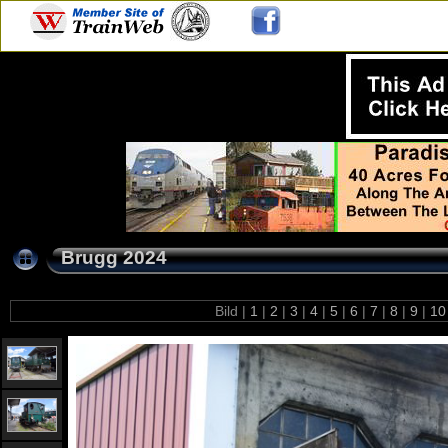
Brugg 2024
Bild |
1
|
2
|
3
|
4
|
5
|
6
|
7
|
8
|
9
|
1