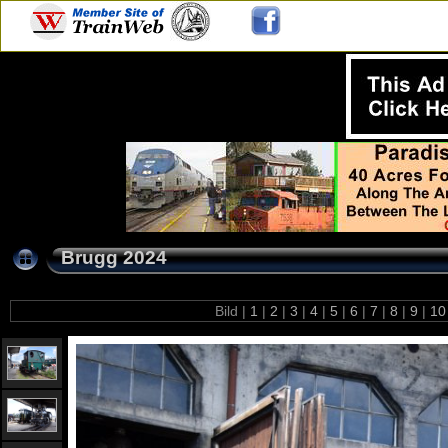
Brugg 2024
Bild |
1
|
2
|
3
|
4
|
5
|
6
|
7
|
8
|
9
|
1