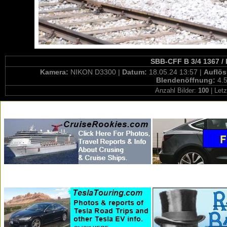
SBB-CFF B 3/4 1367 / 
Kamera:
NIKON D3300 |
Datum:
18.05.24 13:57 |
Auflö
Blendenöffnung:
4.5
Anzahl Bilder:
100
| Letz