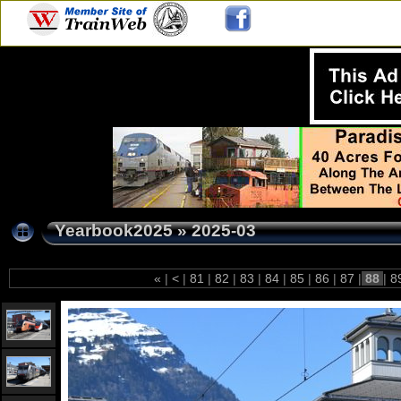
Yearbook2025
»
2025-03
«
|
<
|
81
|
82
|
83
|
84
|
85
|
86
|
87
|
88
|
8