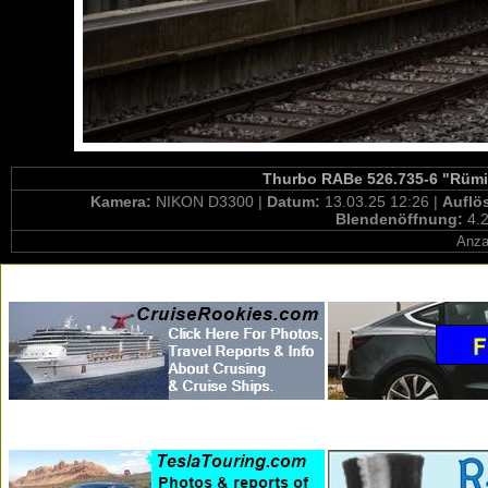
Thurbo RABe 526.735-6 "Rümik
Kamera:
NIKON D3300 |
Datum:
13.03.25 12:26 |
Auflö
Blendenöffnung:
4.2
Anza