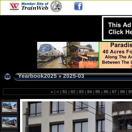
Yearbook2025
»
2025-03
«
|
<
|
81
|
82
|
83
|
84
|
85
|
86
|
87
|
88
|
8