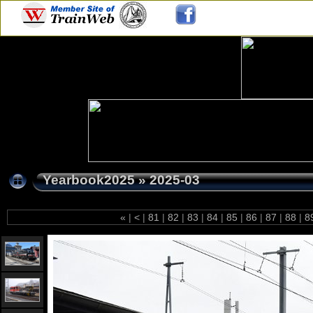
Yearbook2025
»
2025-03
«
|
<
|
81
|
82
|
83
|
84
|
85
|
86
|
87
|
88
|
8