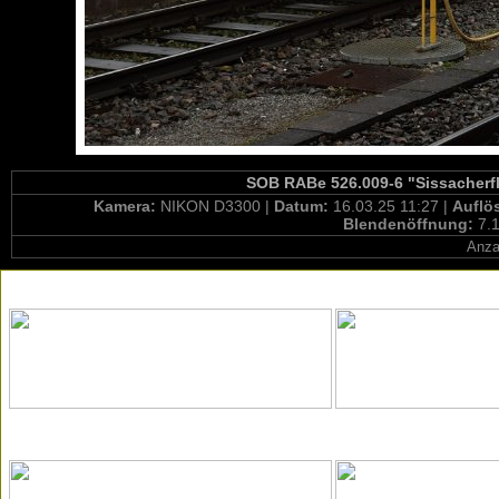
SOB RABe 526.009-6 "Sissacherfl
Kamera:
NIKON D3300 |
Datum:
16.03.25 11:27 |
Auflö
Blendenöffnung:
7.1
Anza