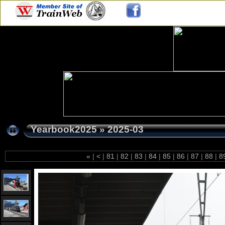
Yearbook2025
»
2025-03
«
|
<
|
81
|
82
|
83
|
84
|
85
|
86
|
87
|
88
|
8