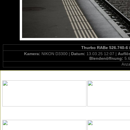
Thurbo RABe 526.740-6 /
Kamera:
NIKON D3300 |
Datum:
13.03.25 12:07 |
Auflö
Blendenöffnung:
5.6
Anza