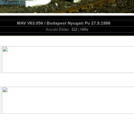
MAV V63.056 / Budapest Nyugati Pu 27.9.1988
Anzahl Bilder:
112
|
Hilfe