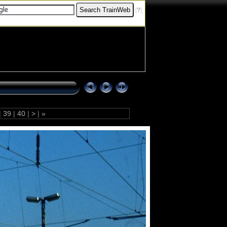
[
?
]
|
39
|
40
|
>
|
»