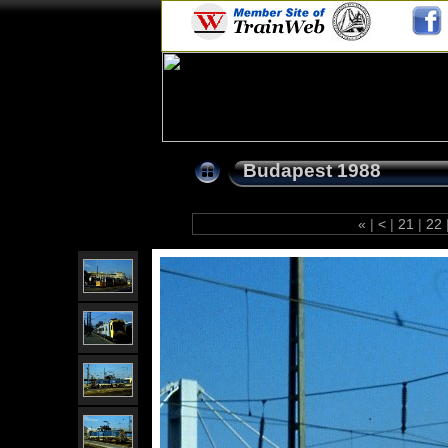
Budapest 1988
«
|
<
|
21
|
22