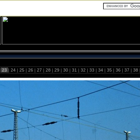
|
23
|
24
|
25
|
26
|
27
|
28
|
29
|
30
|
31
|
32
|
33
|
34
|
35
|
36
|
37
|
38