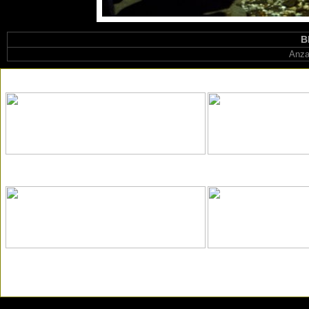
B
Anza