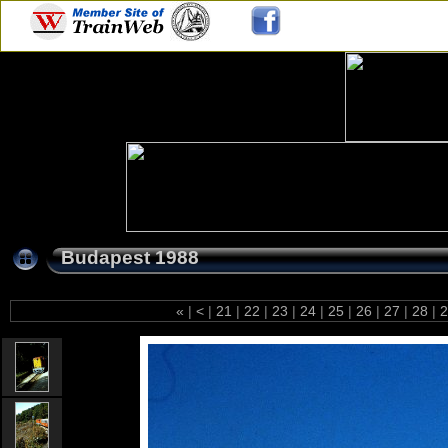
Budapest 1988
«
|
<
|
21
|
22
|
23
|
24
|
25
|
26
|
27
|
28
|
2