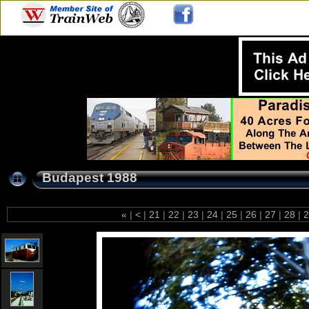
Budapest 1988
«
|
<
|
21
|
22
|
23
|
24
|
25
|
26
|
27
|
28
|
2