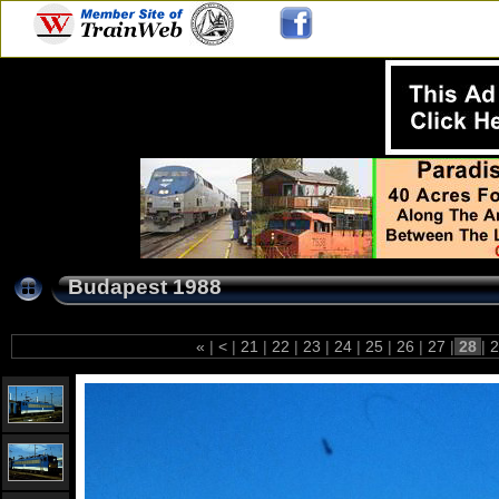
Budapest 1988
«
|
<
|
21
|
22
|
23
|
24
|
25
|
26
|
27
|
28
|
2