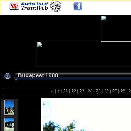
Budapest 1988
«
|
<
|
21
|
22
|
23
|
24
|
25
|
26
|
27
|
28
|
2