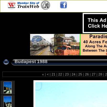
Budapest 1988
«
|
<
|
21
|
22
|
23
|
24
|
25
|
26
|
27
|
28
|
2