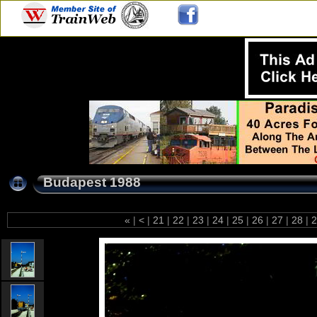
Budapest 1988
«
|
<
|
21
|
22
|
23
|
24
|
25
|
26
|
27
|
28
|
2