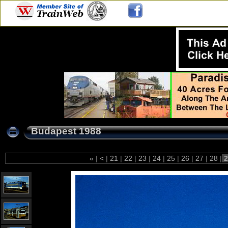
Budapest 1988
«
|
<
|
21
|
22
|
23
|
24
|
25
|
26
|
27
|
28
|
2