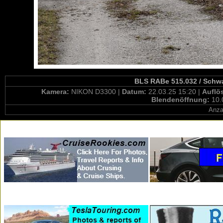
BLS RABe 515.032 / Schwa
Kamera:
NIKON D3300 |
Datum:
22.03.25 15:20 |
Auflö
Blendenöffnung:
10.
Anza