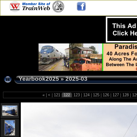
Yearbook2025
»
2025-03
«
|
<
|
121
|
122
|
123
|
124
|
125
|
126
|
127
|
128
|
12