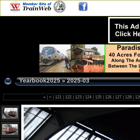
Yearbook2025
»
2025-03
«
|
<
|
121
|
122
|
123
|
124
|
125
|
126
|
127
|
128
|
12