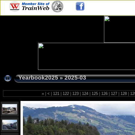
Yearbook2025
»
2025-03
«
|
<
|
121
|
122
|
123
|
124
|
125
|
126
|
127
|
128
|
12