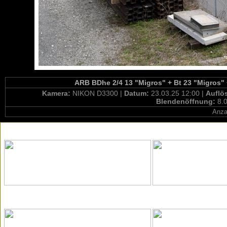
ARB BDhe 2/4 13 "Migros" + Bt 23 "Migros" 
Kamera:
NIKON D3300 |
Datum:
23.03.25 12:00 |
Auflö
Blendenöffnung:
8.0
Anza