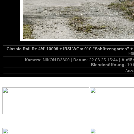
Classic Rail Re 4/4' 10009 + IRSI WGm 010 "Schützengarten" 
96
Kamera:
NIKON D3300 |
Datum:
22.03.25 15:44 |
Auflö
Blendenöffnung:
10.
Anza