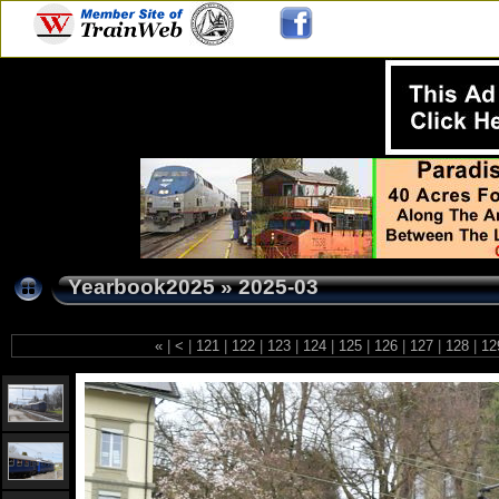
Yearbook2025
»
2025-03
«
|
<
|
121
|
122
|
123
|
124
|
125
|
126
|
127
|
128
|
12