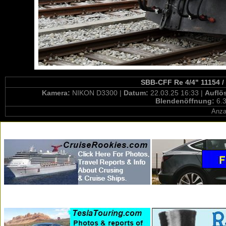
SBB-CFF Re 4/4" 11154 /
Kamera:
NIKON D3300 |
Datum:
22.03.25 16:33 |
Auflö
Blendenöffnung:
6.3
Anza