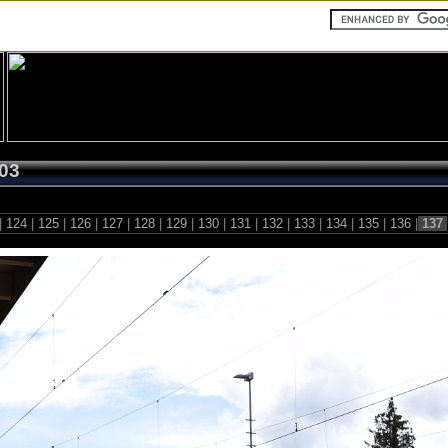
03
|
124
|
125
|
126
|
127
|
128
|
129
|
130
|
131
|
132
|
133
|
134
|
135
|
136
|
137