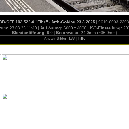
BB-CFF 193.522-0 "Elbe" / Arth-Goldau 23.3.2025
| 9610-0003-230
tum:
23.03.25 11:49 |
Auflösung:
6000 x 4000 |
ISO-Einstellung:
20
Blendenöffnung:
9.0 |
Brennweite:
24.0mm (~36.0mm)
Anzahl Bilder:
188
|
Hilfe