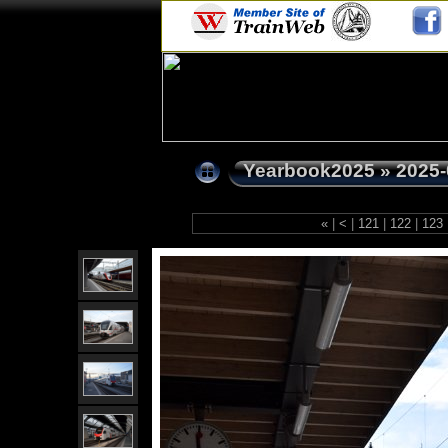
Yearbook2025
»
2025-
«
|
<
|
121
|
122
|
123