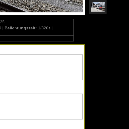
325
0 |
Belichtungszeit:
1/320s |