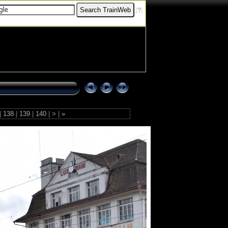
[
?
]
|
138
|
139
|
140
|
>
|
»