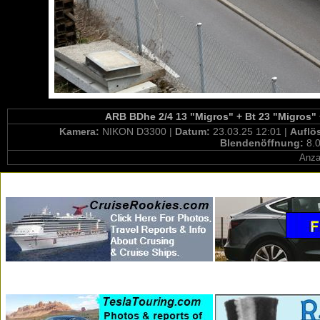
ARB BDhe 2/4 13 "Migros" + Bt 23 "Migros" 
Kamera:
NIKON D3300 |
Datum:
23.03.25 12:01 |
Auflö
Blendenöffnung:
8.0
Anza