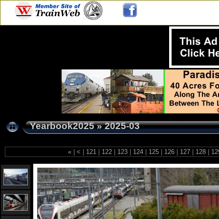
Yearbook2025
»
2025-03
«
|
<
|
121
|
122
|
123
|
124
|
125
|
126
|
127
|
128
|
12